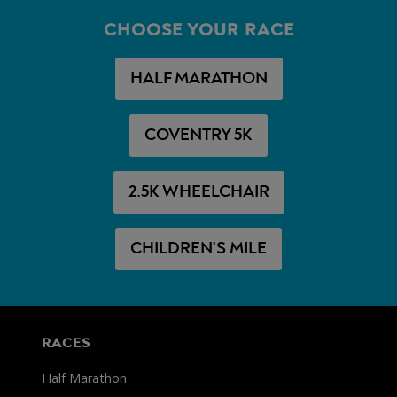
CHOOSE YOUR RACE
HALF MARATHON
COVENTRY 5K
2.5K WHEELCHAIR
CHILDREN'S MILE
RACES
Half Marathon