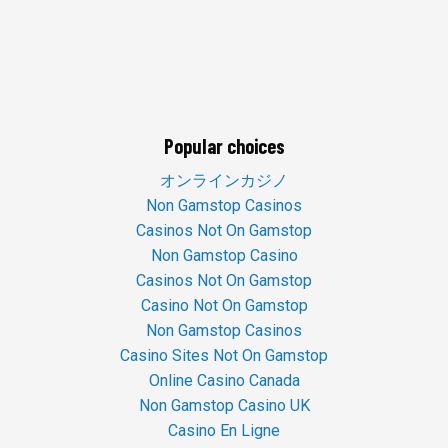
Popular choices
オンラインカジノ
Non Gamstop Casinos
Casinos Not On Gamstop
Non Gamstop Casino
Casinos Not On Gamstop
Casino Not On Gamstop
Non Gamstop Casinos
Casino Sites Not On Gamstop
Online Casino Canada
Non Gamstop Casino UK
Casino En Ligne