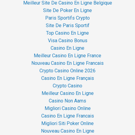
Meilleur Site De Casino En Ligne Belgique
Site De Poker En Ligne
Paris Sportifs Crypto
Site De Paris Sportif
Top Casino En Ligne
Visa Casino Bonus
Casino En Ligne
Meilleur Casino En Ligne France
Nouveau Casino En Ligne Francais
Crypto Casino Online 2026
Casino En Ligne Français
Crypto Casino
Meilleur Casino En Ligne
Casino Non Aams
Migliori Casino Online
Casino En Ligne Francais
Migliori Siti Poker Online
Nouveau Casino En Ligne